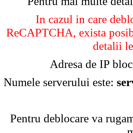
Pentru mai multe detal
In cazul in care debl
ReCAPTCHA, exista posibil
detalii l
Adresa de IP bloc
Numele serverului este:
se
Pentru deblocare va ruga
m