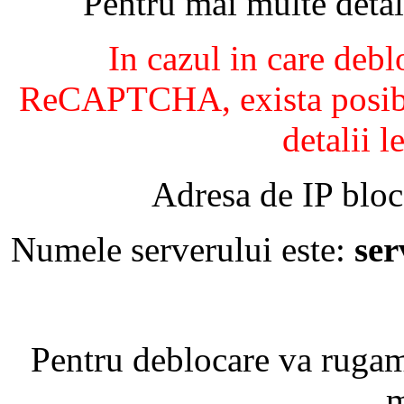
Pentru mai multe detal
In cazul in care debl
ReCAPTCHA, exista posibil
detalii l
Adresa de IP bloc
Numele serverului este:
se
Pentru deblocare va ruga
m